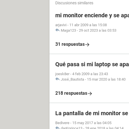
Discusiones similares
mi monitor enciende y se a
arjavivi
-
11 abr 2009 a las 15:08
Maga123
-
29 oct 2023 a las 03:53
31 respuestas
Qué pasa si mi laptop se ap
joesk8er
-
4 feb 2009 a las 23:43
José_Bautista
-
15 mar 2020 a las 18:40
218 respuestas
La pantalla de mi monitor s
Bedivere
-
15 may 2017 a las 04:05
darKprince13
-
28 ene 2018 a las 04:14