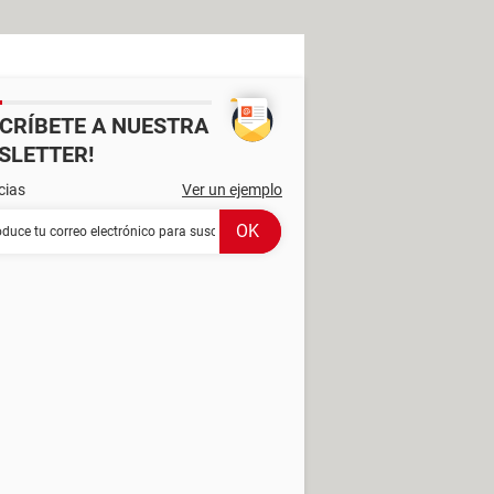
SCRÍBETE A NUESTRA
SLETTER!
cias
Ver un ejemplo