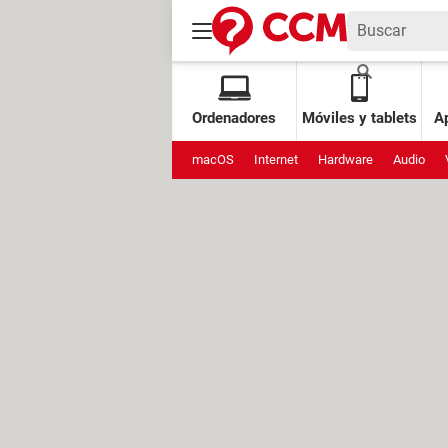
Ordenadores
Móviles y tablets
Ap
macOS
Internet
Hardware
Audio