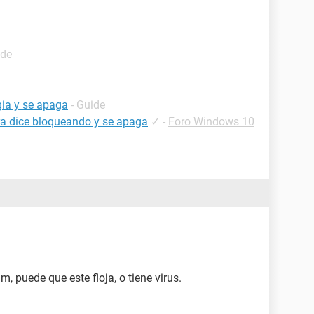
ide
gia y se apaga
- Guide
ra dice bloqueando y se apaga
✓
-
Foro Windows 10
, puede que este floja, o tiene virus.