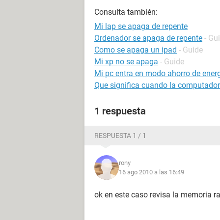
Consulta también:
Mi lap se apaga de repente
Ordenador se apaga de repente
- Gu
Como se apaga un ipad
- Guide
Mi xp no se apaga
- Guide
Mi pc entra en modo ahorro de ener
Que significa cuando la computado
1 respuesta
RESPUESTA 1 / 1
rony
16 ago 2010 a las 16:49
ok en este caso revisa la memoria ram