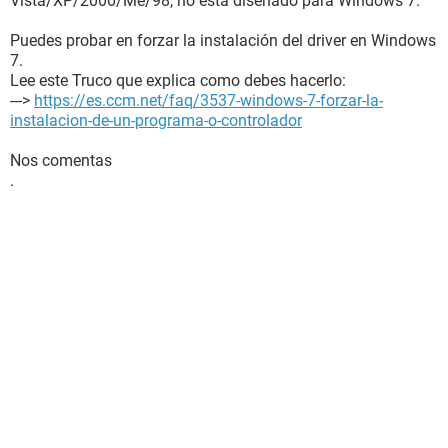
Vista/XP/2000/Me/98, no esta diseñado para Windows 7.
Puedes probar en forzar la instalación del driver en Windows
7.
Lee este Truco que explica como debes hacerlo:
--->
https://es.ccm.net/faq/3537-windows-7-forzar-la-
instalacion-de-un-programa-o-controlador
Nos comentas
.