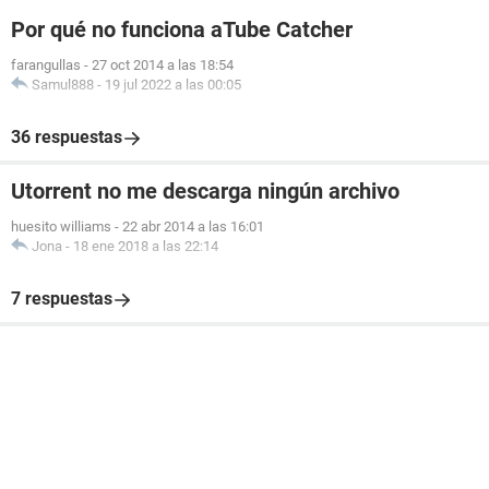
Por qué no funciona aTube Catcher
farangullas
-
27 oct 2014 a las 18:54
Samul888
-
19 jul 2022 a las 00:05
36 respuestas
Utorrent no me descarga ningún archivo
huesito williams
-
22 abr 2014 a las 16:01
Jona
-
18 ene 2018 a las 22:14
7 respuestas