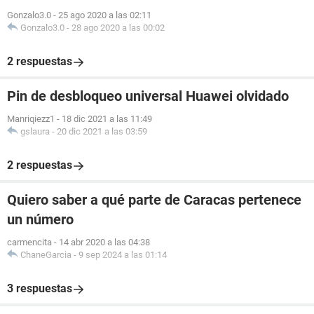
Gonzalo3.0
-
25 ago 2020 a las 02:11
Gonzalo3.0
-
28 ago 2020 a las 00:02
2 respuestas
Pin de desbloqueo universal Huawei olvidado
Manriqiezz1
-
18 dic 2021 a las 11:49
gslaura
-
20 dic 2021 a las 03:59
2 respuestas
Quiero saber a qué parte de Caracas pertenece
un número
carmencita
-
14 abr 2020 a las 04:38
ChaneGarcia
-
9 sep 2024 a las 01:14
3 respuestas