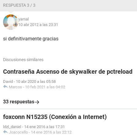
RESPUESTA 3 / 3
yamal
10 abr 2012 a las 23:31
si definitivamente gracias
Discusiones similares
Contraseña Ascenso de skywalker de pctreload
David
-
10 abr 2020 a las 05:58
Marcos
-
10 feb 2021 a las 04:02
33 respuestas
foxconn N15235 (Conexión a Internet)
ldzl_daniel
-
14 ene 2016 a las 17:31
Joacocello
-
14 ene 2016 a las 22:12