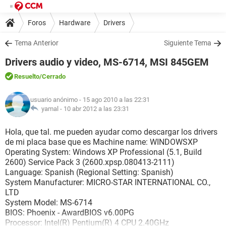
Foros
Hardware
Drivers
Tema Anterior
Siguiente Tema
Drivers audio y video, MS-6714, MSI 845GEM
Resuelto
/Cerrado
usuario anónimo
- 15 ago 2010 a las 22:31
yamal -
10 abr 2012 a las 23:31
Hola, que tal. me pueden ayudar como descargar los drivers
de mi placa base que es Machine name: WINDOWSXP
Operating System: Windows XP Professional (5.1, Build
2600) Service Pack 3 (2600.xpsp.080413-2111)
Language: Spanish (Regional Setting: Spanish)
System Manufacturer: MICRO-STAR INTERNATIONAL CO.,
LTD
System Model: MS-6714
BIOS: Phoenix - AwardBIOS v6.00PG
Processor: Intel(R) Pentium(R) 4 CPU 2.40GHz