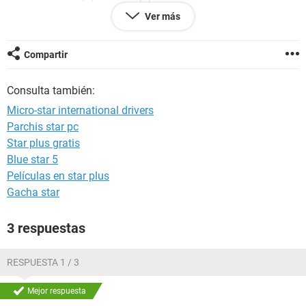
Memory: 1272MB RAM
Ver más
Page File: 305MB used, 2728MB available
Windows Dir: C:\WINXP
DirectX Version: DirectX 9.0c (4.09.0000.0904)
Compartir
DX Setup Parameters: Not found
DxDiag Version: 5.03.2600.5512 32bit Unicode
Consulta también:
Micro-star international drivers
lo que pasa es que no encuentro los drivers adecuados de
Parchis star pc
sonido y intel grafica para mi placa. espero su pronta
Star plus gratis
respuesta gracias
Blue star 5
Películas en star plus
Gacha star
3 respuestas
RESPUESTA 1 / 3
Mejor respuesta