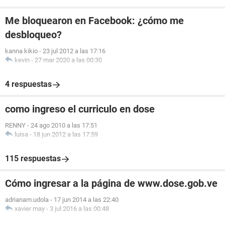
Me bloquearon en Facebook: ¿cómo me
desbloqueo?
kanna kikio
-
23 jul 2012 a las 17:16
kevin
-
27 mar 2020 a las 00:30
4 respuestas
como ingreso el curriculo en dose
RENNY
-
24 ago 2010 a las 17:51
luisa
-
18 jun 2012 a las 17:59
115 respuestas
Cómo ingresar a la página de www.dose.gob.ve
adrianam.udola
-
17 jun 2014 a las 22:40
xavier may
-
3 jul 2016 a las 00:48