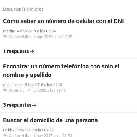
Discusiones similares
Cómo saber un número de celular con el DNI
martin
-
4 ago 2019 a las 05:54
Carlos-vialfa
-
4 ago 2019 a las 17:29
1 respuesta
Encontrar un número telefónico con solo el
nombre y apellido
arielsilvera
-
8 feb 2016 a las 02:01
Gabruela
-
11 jul 2022 a las 08:43
3 respuestas
Buscar el domicilio de una persona
Dcbk
-
6 nov 2017 a las 07:26
Carlos-vialfa
-
6 nov 2017 a las 21:53