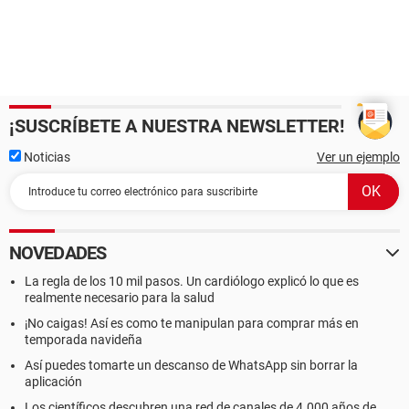
¡SUSCRÍBETE A NUESTRA NEWSLETTER!
Noticias
Ver un ejemplo
NOVEDADES
La regla de los 10 mil pasos. Un cardiólogo explicó lo que es
realmente necesario para la salud
¡No caigas! Así es como te manipulan para comprar más en
temporada navideña
Así puedes tomarte un descanso de WhatsApp sin borrar la
aplicación
Los científicos descubren una red de canales de 4.000 años de