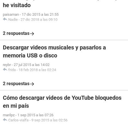
he visitado
paisaman
-
17 dic 2015 a las 21:55
Nadie
-
27 dic 2018 a las 09:10
2 respuestas
Descargar videos musicales y pasarlos a
memoria USB o disco
reybr
-
27 jul 2015 a las 14:02
frida
-
18 feb 2018 a las 02:24
2 respuestas
Cómo descargar videos de YouTube bloquedos
en mi país
marilpz
-
1 sep 2015 a las 07:26
Carlos-vialfa
-
9 sep 2015 a las 02:56