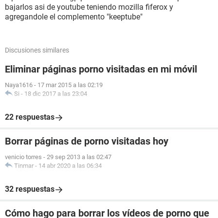
bajarlos asi de youtube teniendo mozilla fiferox y
agregandole el complemento "keeptube"
Discusiones similares
Eliminar páginas porno visitadas en mi móvil
Naya1616
-
17 mar 2015 a las 02:19
Si
-
18 dic 2017 a las 23:04
22 respuestas
Borrar páginas de porno visitadas hoy
venicio torres
-
29 sep 2013 a las 02:47
Tinmar
-
14 abr 2020 a las 06:34
32 respuestas
Cómo hago para borrar los vídeos de porno que