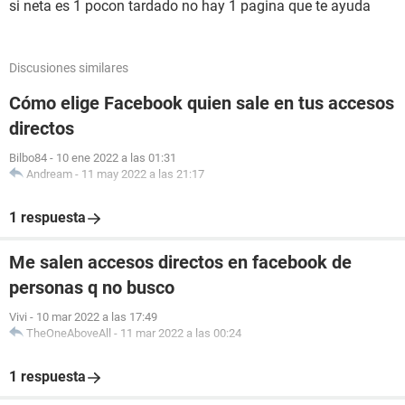
si neta es 1 pocon tardado no hay 1 pagina que te ayuda
Discusiones similares
Cómo elige Facebook quien sale en tus accesos
directos
Bilbo84
-
10 ene 2022 a las 01:31
Andream
-
11 may 2022 a las 21:17
1 respuesta
Me salen accesos directos en facebook de
personas q no busco
Vivi
-
10 mar 2022 a las 17:49
TheOneAboveAll
-
11 mar 2022 a las 00:24
1 respuesta