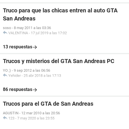
Truco para que las chicas entren al auto GTA
San Andreas
soso
-
8 may 2011 a las 03:36
VALENTINA
-
17 jul 2019 a las 17:02
13 respuestas
Trucos y misterios del GTA San Andreas PC
YO ;)
-
9 sep 2012 a las 06:56
Yehider
-
25 abr 2018 a las 17:13
86 respuestas
Trucos para el GTA de San Andreas
AGUSTIN
-
12 mar 2010 a las 20:56
123
-
7 may 2020 a las 23:55