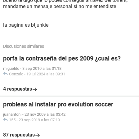
bueno te digo que lo podes conseguir a travez del torrent,
mandame un mensaje personal si no me entendiste
la pagina es btjunkie.
Discusiones similares
porfa la contraseña del pes 2009 ¿cual es?
miguelito
-
3 sep 2010 a las 01:18
Gonzalo
-
19 jul 2024 a las 09:31
4 respuestas
probleas al instalar pro evolution soccer
juanantoni
-
23 nov 2009 a las 03:42
155
-
23 sep 2019 a las 07:19
87 respuestas