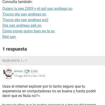
Consulta también:
Quiero la pes 2009 y el gat san andreas pc
Trucos gta san andreas pc
Trucos gta san andreas ps2
Gta san andreas apk pc
Como poner guion bajo en la pc
Red san
1 respuesta
RESPUESTA 1 / 1
Amuro
5.640
13 ago 2010 a las 19:05
Usas el internet explorer por lo tanto seguro que tu
experiencia en computadoras no es buena y hasta podré
decir que es Nula no?=