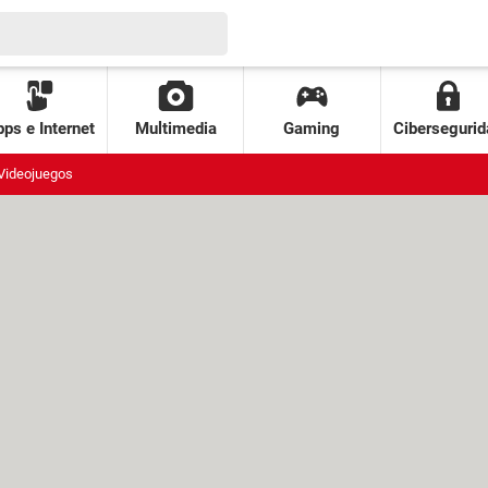
ps e Internet
Multimedia
Gaming
Cibersegurid
Videojuegos