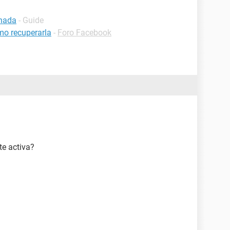
inada
- Guide
mo recuperarla
-
Foro Facebook
te activa?