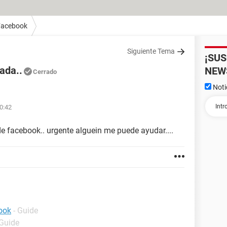
Facebook
Siguiente Tema
¡SU
ada..
NEW
Cerrado
Noti
0:42
de facebook.. urgente alguein me puede ayudar....
ook
- Guide
 Guide