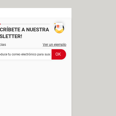
SCRÍBETE A NUESTRA
SLETTER!
cias
Ver un ejemplo