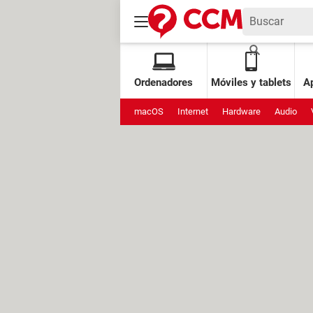
Ordenadores
Móviles y tablets
Ap
macOS
Internet
Hardware
Audio