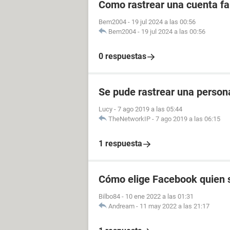
Como rastrear una cuenta fal
Bem2004
-
19 jul 2024 a las 00:56
Bem2004
-
19 jul 2024 a las 00:56
0 respuestas
Se pude rastrear una perso
Lucy
-
7 ago 2019 a las 05:44
TheNetworkIP
-
7 ago 2019 a las 06:15
1 respuesta
Cómo elige Facebook quien s
Bilbo84
-
10 ene 2022 a las 01:31
Andream
-
11 may 2022 a las 21:17