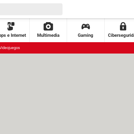
ps e Internet
Multimedia
Gaming
Cibersegurid
Videojuegos