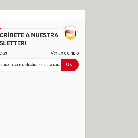
SCRÍBETE A NUESTRA
SLETTER!
cias
Ver un ejemplo