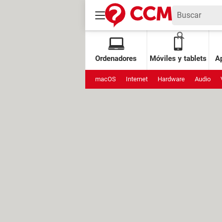
Ordenadores
Móviles y tablets
Ap
macOS
Internet
Hardware
Audio