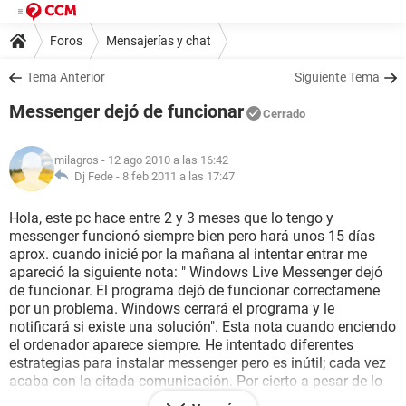
Foros
Mensajerías y chat
Tema Anterior
Siguiente Tema
Messenger dejó de funcionar
Cerrado
milagros
- 12 ago 2010 a las 16:42
Dj Fede -
8 feb 2011 a las 17:47
Hola, este pc hace entre 2 y 3 meses que lo tengo y
messenger funcionó siempre bien pero hará unos 15 días
aprox. cuando inicié por la mañana al intentar entrar me
apareció la siguiente nota: " Windows Live Messenger dejó
de funcionar. El programa dejó de funcionar correctamene
por un problema. Windows cerrará el programa y le
notificará si existe una solución". Esta nota cuando enciendo
el ordenador aparece siempre. He intentado diferentes
estrategias para instalar messenger pero es inútil; cada vez
acaba con la citada comunicación. Por cierto a pesar de lo
que digan nunca se me notificó Microsoft. Me pueden