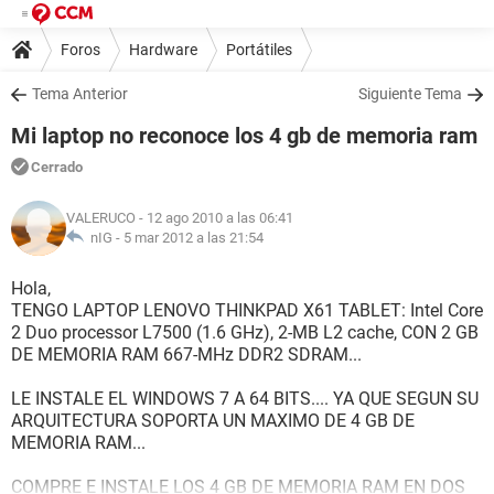
Foros
Hardware
Portátiles
Tema Anterior
Siguiente Tema
Mi laptop no reconoce los 4 gb de memoria ram
Cerrado
VALERUCO
- 12 ago 2010 a las 06:41
nIG -
5 mar 2012 a las 21:54
Hola,
TENGO LAPTOP LENOVO THINKPAD X61 TABLET: Intel Core
2 Duo processor L7500 (1.6 GHz), 2-MB L2 cache, CON 2 GB
DE MEMORIA RAM 667-MHz DDR2 SDRAM...
LE INSTALE EL WINDOWS 7 A 64 BITS.... YA QUE SEGUN SU
ARQUITECTURA SOPORTA UN MAXIMO DE 4 GB DE
MEMORIA RAM...
COMPRE E INSTALE LOS 4 GB DE MEMORIA RAM EN DOS