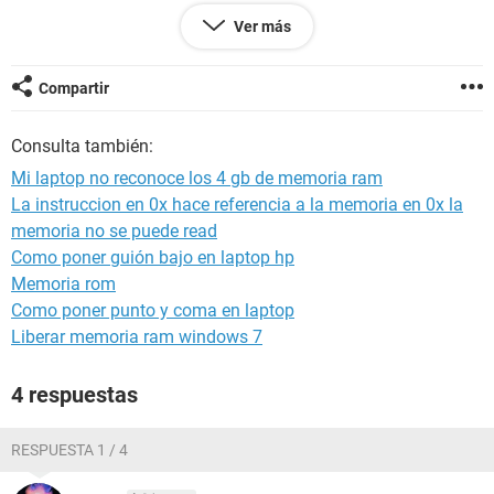
TAJETAS DE 667-MHz DDR2
Ver más
SIN EMBARGO EL SISTEMA SOLO DICE QUE ESTAN
DISPONIBLES 3 GB.....
Compartir
QUE PUEDO HACER?
Consulta también:
Mi laptop no reconoce los 4 gb de memoria ram
La instruccion en 0x hace referencia a la memoria en 0x la
memoria no se puede read
Como poner guión bajo en laptop hp
Memoria rom
Como poner punto y coma en laptop
Liberar memoria ram windows 7
4 respuestas
RESPUESTA 1 / 4