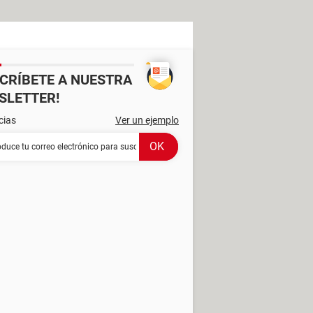
SCRÍBETE A NUESTRA
SLETTER!
cias
Ver un ejemplo