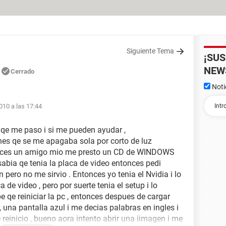
Siguiente Tema
¡SU
NEW
Cerrado
Noti
010 a las 17:44
 qe me paso i si me pueden ayudar ,
nes qe se me apagaba sola por corto de luz
onces un amigo mio me presto un CD de WINDOWS
 sabia qe tenia la placa de video entonces pedi
pero no me sirvio . Entonces yo tenia el Nvidia i lo
ca de video , pero por suerte tenia el setup i lo
ube qe reiniciar la pc , entonces despues de cargar
r, una pantalla azul i me decias palabras en ingles i
reinicio , bueno aora intento abrir una iimagen i me