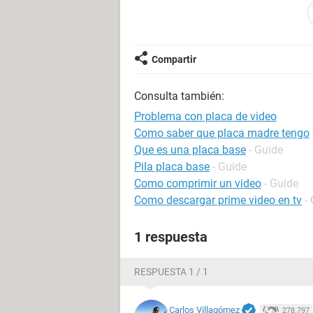
sale el mismo error, ya nose que ase
me lo habre :( ...
Despues de qe se me vuelve a iniciar 
Compartir
Firma con problemas:
Consulta también:
Nombre del evento de problema: Bl
Versión del sistema operativo: 6.0.
Problema con placa de video
Id. de configuración regional: 3082
Como saber que placa madre tengo
Que es una placa base
- Guide
Información adicional del problema:
Pila placa base
- Guide
BCCode: 50
Como comprimir un video
- Guide
BCP1: FD93B688
Como descargar prime video en tv
-
BCP2: 00000000
BCP3: 8C2237F8
1 respuesta
BCP4: 00000002
OS Version: 6_0_6002
Service Pack: 2_0
RESPUESTA 1 / 1
Product: 768_1
Carlos Villagómez
278.797
Archivos que ayudan a describir el 