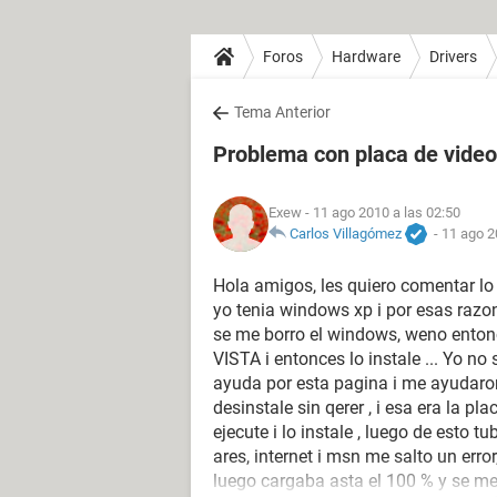
Foros
Hardware
Drivers
Tema Anterior
Problema con placa de video
Exew
- 11 ago 2010 a las 02:50
Carlos Villagómez
-
11 ago 2
Hola amigos, les quiero comentar lo
yo tenia windows xp i por esas razo
se me borro el windows, weno ent
VISTA i entonces lo instale ... Yo no
ayuda por esta pagina i me ayudaron 
desinstale sin qerer , i esa era la pla
ejecute i lo instale , luego de esto t
ares, internet i msn me salto un erro
luego cargaba asta el 100 % y se me 