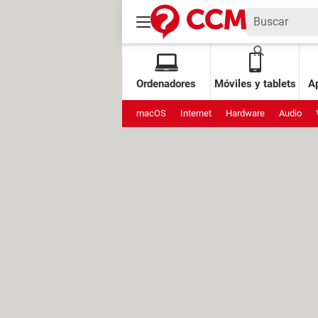
Ordenadores
Móviles y tablets
Ap
macOS
Internet
Hardware
Audio