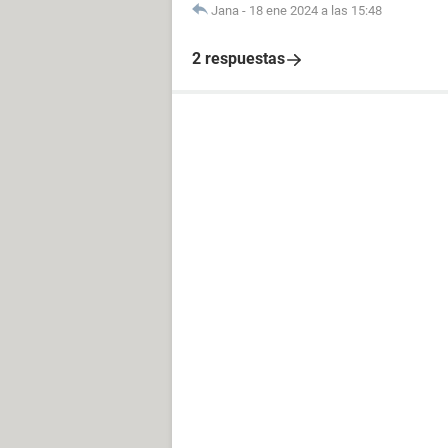
Jana
-
18 ene 2024 a las 15:48
Almacenamiento
Controlador IDE Controladora estánd
2 respuestas
Controlador IDE Controladora serie
Storage Controller Iniciador iSCSI d
Disco duro WDC WD80 0BD-22MRA1 
Lector óptico ATAPI DVD A DH20A4
Lector óptico TSSTcorp CD-R/RW S
Estado de los discos duros SMART
Particiones
C: (NTFS) 60000 MB (29925 MB libr
D: (NTFS) 16308 MB (12245 MB libr
Tamaño total 74.5 GB (41.2 GB libre
Dispositivos de entrada
Teclado Teclado PS/2 estándar
Ratón Mouse compatible PS/2
Red
Dirección IP principal 127.0.0.1