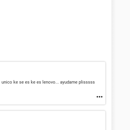
k, Hard Disk, CD-ROM, ATAPI ZIP, LS-120
Shadow BIOS, Selectable Boot, EDD, BBS
PI, PnP
P, USB
unico ke se es ke es lenovo... ayudame plisssss
092B1A-25077D61-641F0016-E60D61A2
rada