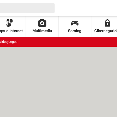
ps e Internet
Multimedia
Gaming
Cibersegurid
Videojuegos