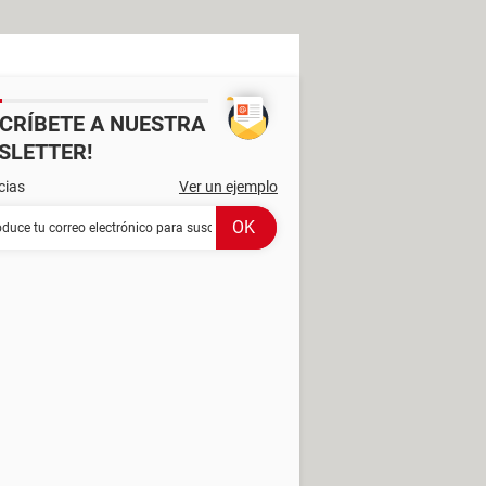
SCRÍBETE A NUESTRA
SLETTER!
cias
Ver un ejemplo