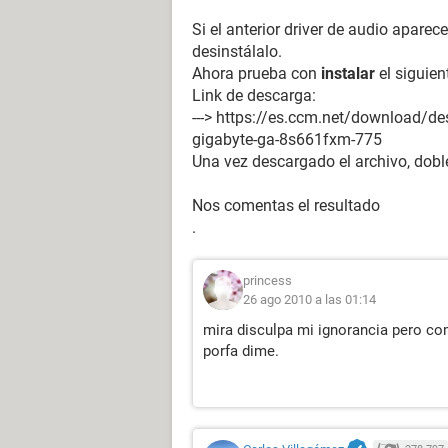
Si el anterior driver de audio aparec
desinstálalo.
Ahora prueba con
instalar
el siguien
Link de descarga:
---> https://es.ccm.net/download/de
gigabyte-ga-8s661fxm-775
Una vez descargado el archivo, dobl
Nos comentas el resultado
.
princess
26 ago 2010 a las 01:14
mira disculpa mi ignorancia pero com
porfa dime.