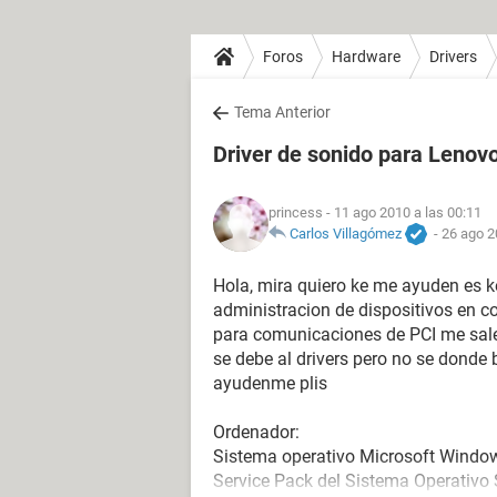
Foros
Hardware
Drivers
Tema Anterior
Driver de sonido para Lenov
princess
- 11 ago 2010 a las 00:11
Carlos Villagómez
-
26 ago 2
Hola, mira quiero ke me ayuden es k
administracion de dispositivos en c
para comunicaciones de PCI me sale
se debe al drivers pero no se donde b
ayudenme plis
Ordenador:
Sistema operativo Microsoft Windo
Service Pack del Sistema Operativo 