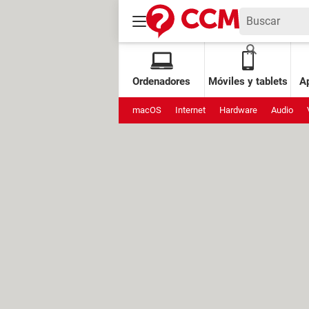
Ordenadores
Móviles y tablets
Ap
macOS
Internet
Hardware
Audio