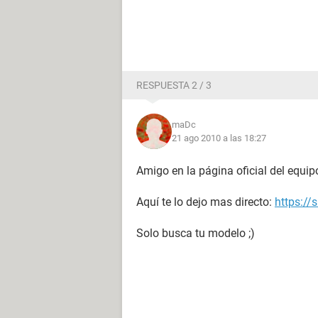
Dispositivos:
Impresora Microsoft XPS Document 
Controlador USB1 SiS 7001 PCI-USB 
Controlador USB1 SiS 7001 PCI-USB 
RESPUESTA 2 / 3
Controlador USB1 SiS 7001 PCI-USB 
Controlador USB2 SiS 7002 USB 2.0
Dispositivos USB Dispositivo de in
maDc
21 ago 2010 a las 18:27
DMI
Amigo en la página oficial del equi
----------------------------------------------------------------
Aquí te lo dejo mas directo:
https://
Solo busca tu modelo ;)
[ BIOS ]
Propiedades de la BIOS:
Vendedor LENOVO
Versión 40KT22A