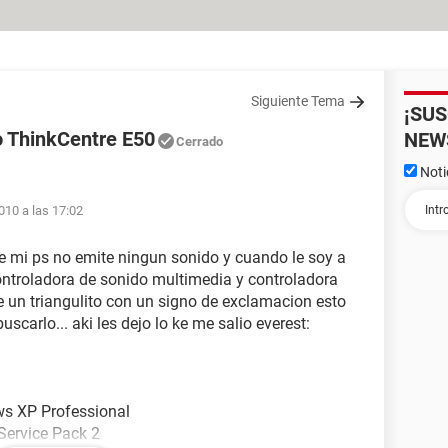
Siguiente Tema
¡SU
o ThinkCentre E50
NEW
Cerrado
Noti
010 a las 17:02
e mi ps no emite ningun sonido y cuando le soy a
ontroladora de sonido multimedia y controladora
 un triangulito con un signo de exclamacion esto
uscarlo... aki les dejo lo ke me salio everest:
ws XP Professional
Service Pack 2