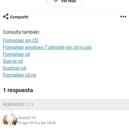
Ver más
Inicio -> Ejecutar->cmd->sfc/scannow o Inicio -> Ejecutar-
>sfc /scannow
Compartir
(*) Si pones el segundo; es decir, el que no tiene cmd debe
incluir un espacio después de sfc
Consulta también:
Formatear sin CD
Les agredecería si me pudieran responder jmgp91@
Formatear windows 7 ultimate sin cd ni usb
Formatear cd
Que es cd
Duplicar cd
Formatear cd rw
1 respuesta
RESPUESTA 1 / 1
Josepq110
10 ago 2010 a las 18:06