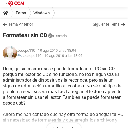
Foros
Windows
Tema Anterior
Siguiente Tema
Formatear sin CD
Cerrado
Josepq110
- 10 ago 2010 a las 18:04
Josepq110 -
10 ago 2010 a las 18:06
Hola, quisiera saber si se puede formatear mi PC sin CD,
porque mi lector de CD's no funciona, no lee ningún CD. El
administrador de dispositivos la reconoce, pero sale un
signo de admiración amarillo al costado. No sé qué tipo de
problema será, si será más fácil arreglar el lector o aprender
a formatear sin usar el lector. También se puede formatear
desde usb?
Ahora me han contado que hay otra forma de arreglar tu PC
sin necesidad de formatearla y que arregla los archivos y
ficheros dañados sin necesidad de eliminarlos algo asi: