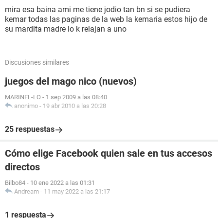
mira esa baina ami me tiene jodio tan bn si se pudiera
kemar todas las paginas de la web la kemaria estos hijo de
su mardita madre lo k relajan a uno
Discusiones similares
juegos del mago nico (nuevos)
MARINEL-LO
-
1 sep 2009 a las 08:40
anonimo
-
19 abr 2010 a las 20:28
25 respuestas
Cómo elige Facebook quien sale en tus accesos
directos
Bilbo84
-
10 ene 2022 a las 01:31
Andream
-
11 may 2022 a las 21:17
1 respuesta