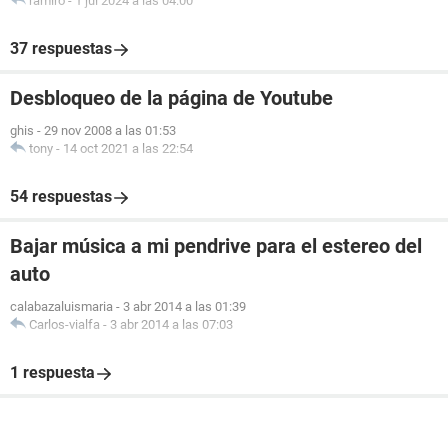
ramiro
-
1 jul 2024 a las 04:00
37 respuestas
Desbloqueo de la página de Youtube
ghis
-
29 nov 2008 a las 01:53
tony
-
14 oct 2021 a las 22:54
54 respuestas
Bajar música a mi pendrive para el estereo del
auto
calabazaluismaria
-
3 abr 2014 a las 01:39
Carlos-vialfa
-
3 abr 2014 a las 07:03
1 respuesta