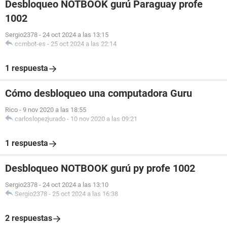
Desbloqueo NOTBOOK gurú Paraguay profe
1002
Sergio2378
-
24 oct 2024 a las 13:15
ccmbot-es
-
25 oct 2024 a las 22:14
1 respuesta
Cómo desbloqueo una computadora Guru
Rico
-
9 nov 2020 a las 18:55
carloslopezjurado
-
10 nov 2020 a las 09:21
1 respuesta
Desbloqueo NOTBOOK gurú py profe 1002
Sergio2378
-
24 oct 2024 a las 13:10
Sergio2378
-
25 oct 2024 a las 16:38
2 respuestas