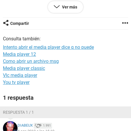
SE SALE Y DICE ASI:IDT HIGHT DEFINITION CODEC?DONDE
Ver más
ESTAN LOS CONTROLADORES?POR FAVOR
AYUDENME,GRACIASalejandro3608@h.c
Compartir
Consulta también:
Intento abrir el media player dice q no puede
Media player 12
Como abrir un archivo msg
Media player classic
Vlc media player
You tv player
1 respuesta
RESPUESTA 1 / 1
DIABEUX
1.991