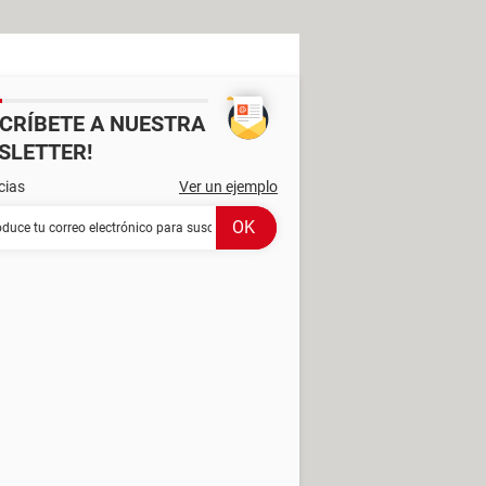
SCRÍBETE A NUESTRA
SLETTER!
cias
Ver un ejemplo