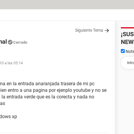
Siguiente Tema
¡SU
mal
NEW
Cerrado
Noti
10 a las 05:14
na en la entrada anaranjada trasera de mi pc
en entro a una pagina por ejenplo youtube y no se
la entrada verde que es la corecta y nada no
ias
ndows xp