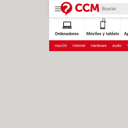
Ordenadores
Móviles y tablets
Ap
macOS
Internet
Hardware
Audio