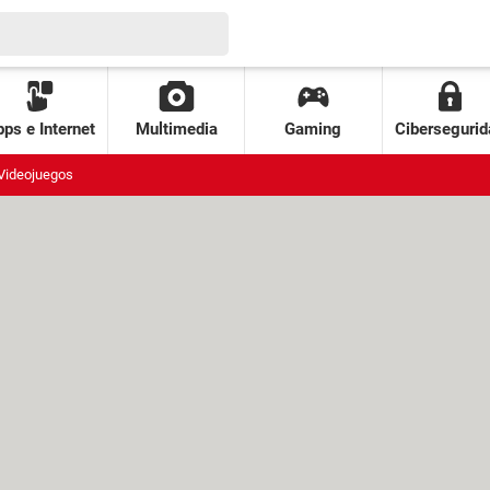
ps e Internet
Multimedia
Gaming
Cibersegurid
Videojuegos