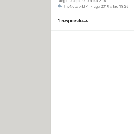
Diego
-
3 ago 2019 a las 21:51
TheNetworkIP
-
4 ago 2019 a las 18:26
1 respuesta