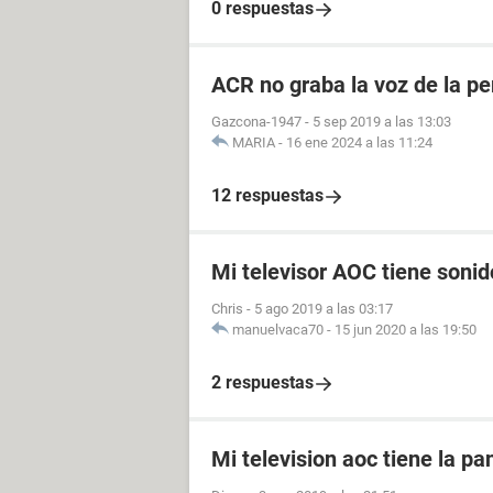
0 respuestas
ACR no graba la voz de la p
Gazcona-1947
-
5 sep 2019 a las 13:03
MARIA
-
16 ene 2024 a las 11:24
12 respuestas
Mi televisor AOC tiene soni
Chris
-
5 ago 2019 a las 03:17
manuelvaca70
-
15 jun 2020 a las 19:50
2 respuestas
Mi television aoc tiene la pa