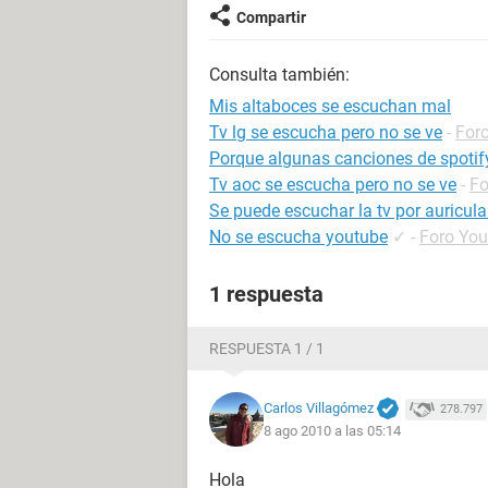
Compartir
Consulta también:
Mis altaboces se escuchan mal
Tv lg se escucha pero no se ve
-
For
Porque algunas canciones de spotif
Tv aoc se escucha pero no se ve
-
Fo
Se puede escuchar la tv por auricula
No se escucha youtube
✓
-
Foro Yo
1 respuesta
RESPUESTA 1 / 1
Carlos Villagómez
278.797
8 ago 2010 a las 05:14
Hola