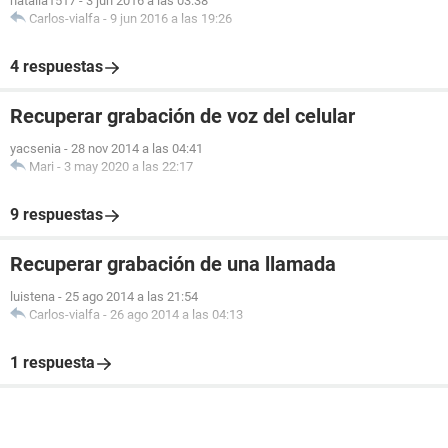
natalia1517
-
3 jun 2016 a las 03:38
Carlos-vialfa
-
9 jun 2016 a las 19:26
4 respuestas
Recuperar grabación de voz del celular
yacsenia
-
28 nov 2014 a las 04:41
Mari
-
3 may 2020 a las 22:17
9 respuestas
Recuperar grabación de una llamada
luistena
-
25 ago 2014 a las 21:54
Carlos-vialfa
-
26 ago 2014 a las 04:13
1 respuesta