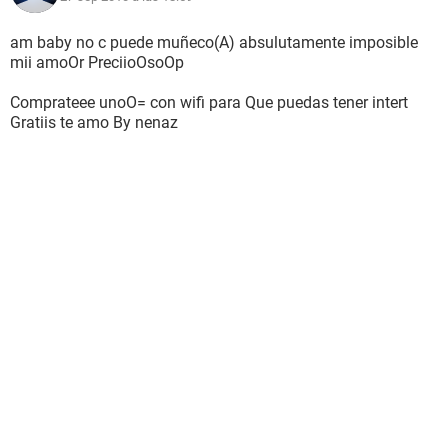
am baby no c puede muñeco(A) absulutamente imposible
mii amoOr PreciioOsoOp
Comprateee unoO= con wifi para Que puedas tener intert
Gratiis te amo By nenaz