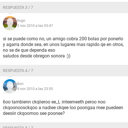
RESPUESTA 3 / 7
hugo
2 nov 2010 a las 03:47
si se puede como no, un amigo cobra 200 bolas por ponerlo
y agarra donde sea, en unos lugares mas rapido qe en otros,
no se de que dependa eso
saludos desde obregon sonora :))
RESPUESTA 4 / 7
&oo
8 nov 2010 a las 23:55
6oo tambienn ckqiieroo ee_L inteerneeth peroo noo
ckqoonoosckqoo a nadiee ckqee loo poongaa mee puedeen
deesiir ckqoomoo see poonee?