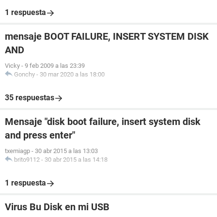
1 respuesta
mensaje BOOT FAILURE, INSERT SYSTEM DISK
AND
Vicky
-
9 feb 2009 a las 23:39
Gonchy
-
30 mar 2020 a las 18:00
35 respuestas
Mensaje "disk boot failure, insert system disk
and press enter"
txemiagp
-
30 abr 2015 a las 13:03
brito9112
-
30 abr 2015 a las 14:18
1 respuesta
Virus Bu Disk en mi USB