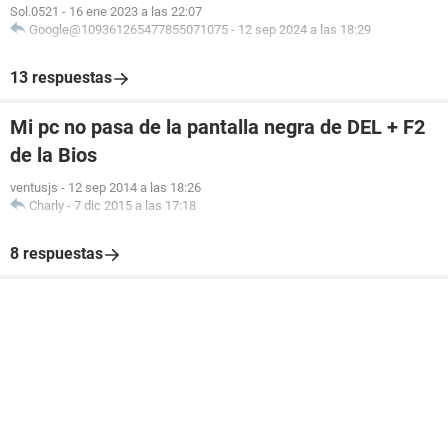
Sol.0521
-
16 ene 2023 a las 22:07
Google@109361265477855071075
-
12 sep 2024 a las 18:29
13 respuestas
Mi pc no pasa de la pantalla negra de DEL + F2
de la Bios
ventusjs
-
12 sep 2014 a las 18:26
Charly
-
7 dic 2015 a las 17:18
8 respuestas