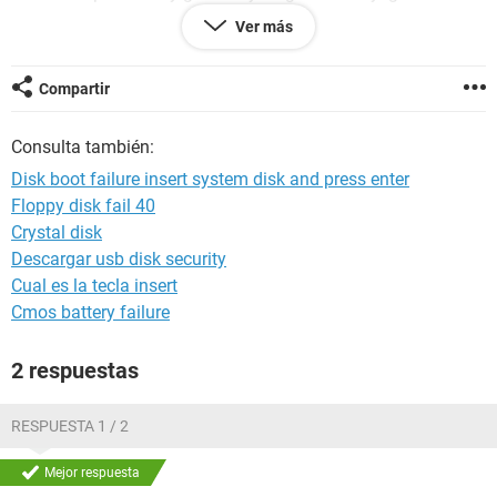
XP no lo reconocee ??? pero la lectora sta bien xk cuando
Ver más
prende mi pc pongo cualkier cd y se me salee :S... pero solo
k no puedo bootear no se porkk ojala me puedan ayudarr
porfaaaaaa k sera?? disco duro??? fuentee??? abuuuuuu
Compartir
Consulta también:
Disk boot failure insert system disk and press enter
Floppy disk fail 40
Crystal disk
Descargar usb disk security
Cual es la tecla insert
Cmos battery failure
2 respuestas
RESPUESTA 1 / 2
Mejor respuesta