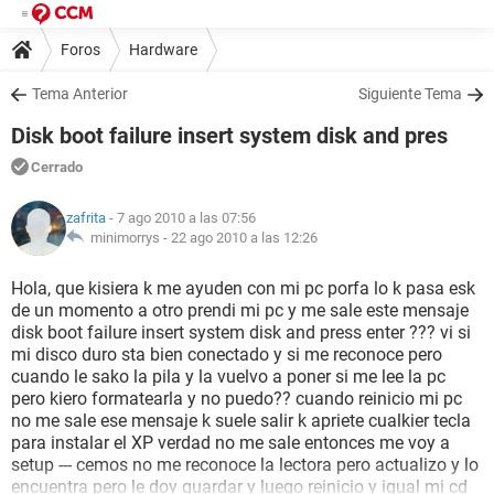
Foros
Hardware
Tema Anterior
Siguiente Tema
Disk boot failure insert system disk and pres
Cerrado
zafrita
- 7 ago 2010 a las 07:56
minimorrys -
22 ago 2010 a las 12:26
Hola, que kisiera k me ayuden con mi pc porfa lo k pasa esk
de un momento a otro prendi mi pc y me sale este mensaje
disk boot failure insert system disk and press enter ??? vi si
mi disco duro sta bien conectado y si me reconoce pero
cuando le sako la pila y la vuelvo a poner si me lee la pc
pero kiero formatearla y no puedo?? cuando reinicio mi pc
no me sale ese mensaje k suele salir k apriete cualkier tecla
para instalar el XP verdad no me sale entonces me voy a
setup --- cemos no me reconoce la lectora pero actualizo y lo
encuentra pero le doy guardar y luego reinicio y igual mi cd