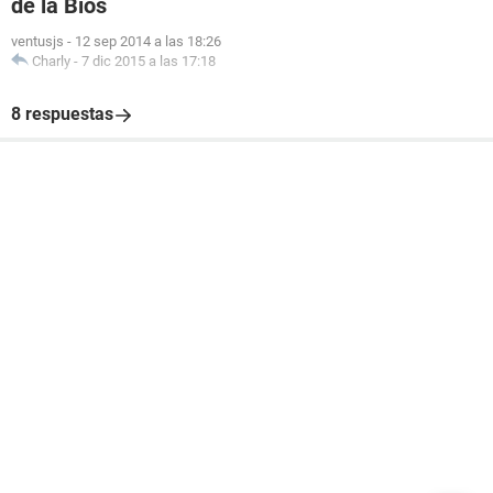
de la Bios
ventusjs
-
12 sep 2014 a las 18:26
Charly
-
7 dic 2015 a las 17:18
8 respuestas