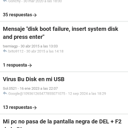
Gonchy
-
30 mar 2020 a las 18:00
35 respuestas
Mensaje "disk boot failure, insert system disk
and press enter"
txemiagp
-
30 abr 2015 a las 13:03
brito9112
-
30 abr 2015 a las 14:18
1 respuesta
Virus Bu Disk en mi USB
Sol.0521
-
16 ene 2023 a las 22:07
Google@109361265477855071075
-
12 sep 2024 a las 18:29
13 respuestas
Mi pc no pasa de la pantalla negra de DEL + F2