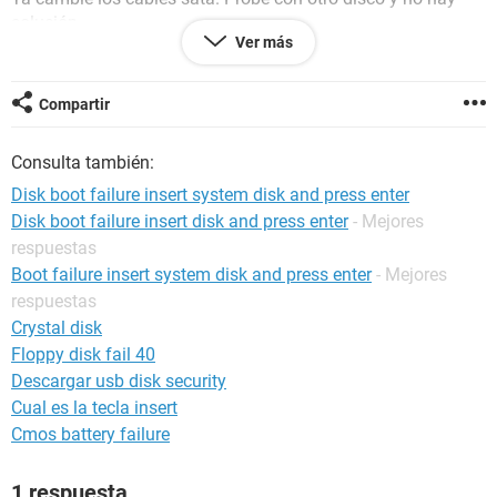
solución.
Ver más
Alguien me puede dar una ayuda.
Compartir
gracias.
Consulta también:
Disk boot failure insert system disk and press enter
Android / Chrome 111.0.0.0
Disk boot failure insert disk and press enter
- Mejores
respuestas
Boot failure insert system disk and press enter
- Mejores
respuestas
Crystal disk
Floppy disk fail 40
Descargar usb disk security
Cual es la tecla insert
Cmos battery failure
1 respuesta