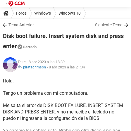
Foros
Windows
Windows 10
Tema Anterior
Siguiente Tema
Disk boot failure. Insert system disk and press
enter
Cerrado
Teke
- 8 abr 2023 a las 18:39
piratacrimson
-
8 abr 2023 a las 21:04
Hola,
Tengo un problema con mi computadora.
Me salta el error de DISK BOOT FAILURE. INSERT SYSTEM
DISK AND PRESS ENTER. y no me recibe el teclado no
puedo ni ingresar a la configuración de la BIOS.
Ya cambie los cables sata. Probé con otro disco y no hay