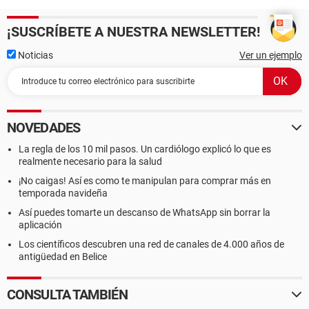
DMI Número de serie del chasis [ TRIAL VERSION ]
DMI Identificador del chasis [ TRIAL VERSION ]
DMI Tipo de chasis Desktop Case
¡SUSCRÍBETE A NUESTRA NEWSLETTER!
DMI Sockets de memoria Total / Libres 2 / 0
Noticias
Ver un ejemplo
Campo Valor
Propiedades de la placa de video
Descripción del dispositivo VIA/S3G UniChrome Pro IGP
Identificación de la placa VIA/S3G UniChrome Pro IGP
NOVEDADES
Identificación del BIOS 98.90.00.09Pt
La regla de los 10 mil pasos. Un cardiólogo explicó lo que es
Tipo de chip VIA/S3G UniChrome Pro IGP
realmente necesario para la salud
Tipo de DAC Interna
Tamaño de la memoria 64 MB
¡No caigas! Así es como te manipulan para comprar más en
temporada navideña
Controladores instalados
Así puedes tomarte un descanso de WhatsApp sin borrar la
vtdisp 6.14.10.0357-22.00.01c
aplicación
Los científicos descubren una red de canales de 4.000 años de
Fabricante de la placa de video
antigüedad en Belice
Nombre de la empresa S3 Graphics Co., Ltd.
Información del producto
http://www.s3graphics.com/en/products/index.aspx
CONSULTA TAMBIÉN
Descargar el controlador