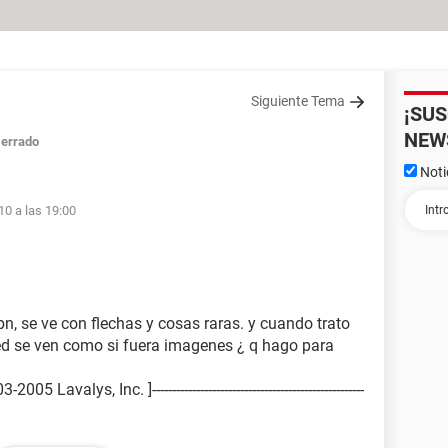
Siguiente Tema
¡SU
NEW
errado
Noti
10 a las 19:00
n, se ve con flechas y cosas raras. y cuando trato
ed se ven como si fuera imagenes ¿ q hago para
avalys, Inc. ]-----------------------------------------------------