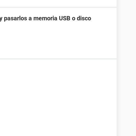
-----------------------------------------------------------
y pasarlos a memoria USB o disco
k, Hard Disk, CD-ROM, ATAPI ZIP, LS-120
Shadow BIOS, Selectable Boot, EDD, BBS
PI, ESCD, PnP
, AGP, USB