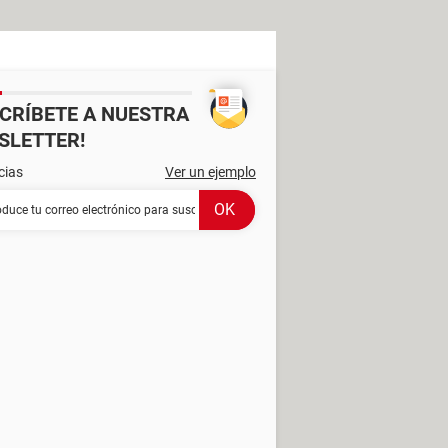
SCRÍBETE A NUESTRA
SLETTER!
cias
Ver un ejemplo