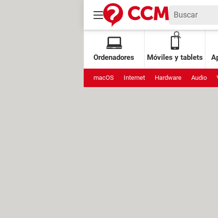
Ordenadores
Móviles y tablets
Ap
macOS
Internet
Hardware
Audio