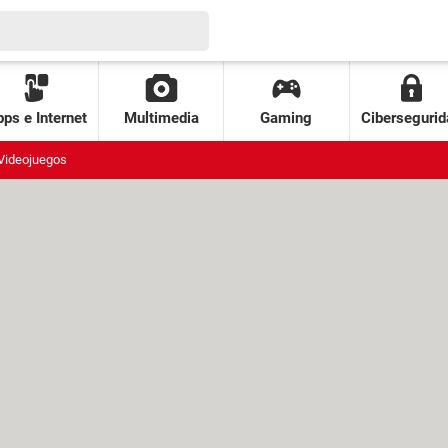
ps e Internet
Multimedia
Gaming
Cibersegurid
Videojuegos