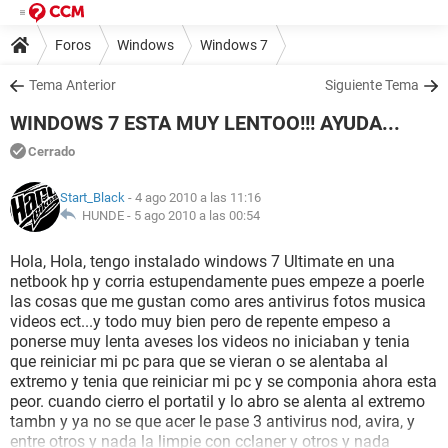
Foros
Windows
Windows 7
Tema Anterior
Siguiente Tema
WINDOWS 7 ESTA MUY LENTOO!!! AYUDA...
Cerrado
Start_Black
- 4 ago 2010 a las 11:16
HUNDE -
5 ago 2010 a las 00:54
Hola, Hola, tengo instalado windows 7 Ultimate en una
netbook hp y corria estupendamente pues empeze a poerle
las cosas que me gustan como ares antivirus fotos musica
videos ect...y todo muy bien pero de repente empeso a
ponerse muy lenta aveses los videos no iniciaban y tenia
que reiniciar mi pc para que se vieran o se alentaba al
extremo y tenia que reiniciar mi pc y se componia ahora esta
peor. cuando cierro el portatil y lo abro se alenta al extremo
tambn y ya no se que acer le pase 3 antivirus nod, avira, y
entre otros y nada la limpie con cclaner y otros y nada