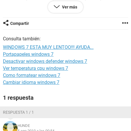
AYUDAA!!! QUE PUEDO ACER ???????????????
Ver más
caracteristicas de mi pc
Compartir
modelo: hp mini 110-1100
memoria: 1gb
Consulta también:
edicion de windows: windows 7 ultimate
procesador: intel atom
WINDOWS 7 ESTA MUY LENTOO!!! AYUDA...
Portapapeles windows 7
se que van a decir que es por que el win 7 es muy pesado
Desactivar windows defender windows 7
para una netbook pero no estaba asi de lenta lo corria mejor
que una pc de escritorio!!!
Ver temperatura cpu windows 7
Como formatear windows 7
Cambiar idioma windows 7
1 respuesta
RESPUESTA 1 / 1
HUNDE
5 ago 2010 a las 00:54