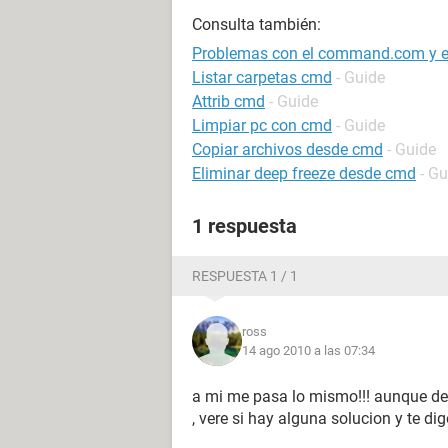
Consulta también:
Problemas con el command.com y e
Listar carpetas cmd
- Guide
Attrib cmd
- Guide
Limpiar pc con cmd
- Guide
Copiar archivos desde cmd
- Guide
Eliminar deep freeze desde cmd
- Gu
1 respuesta
RESPUESTA 1 / 1
ross
14 ago 2010 a las 07:34
a mi me pasa lo mismo!!! aunque de
, vere si hay alguna solucion y te digo