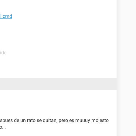
l cmd
ide
spues de un rato se quitan, pero es muuuy molesto
...