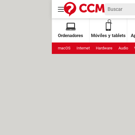
Ordenadores
Móviles y tablets
Ap
macOS
Internet
Hardware
Audio