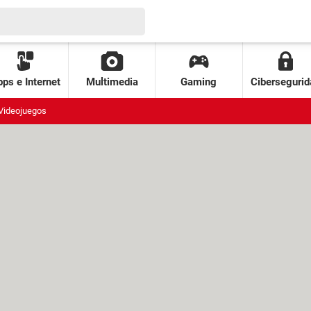
ps e Internet
Multimedia
Gaming
Cibersegurid
Videojuegos