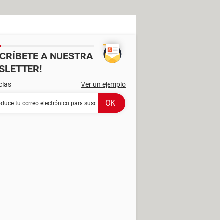
SCRÍBETE A NUESTRA
SLETTER!
cias
Ver un ejemplo