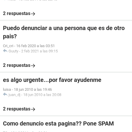
2 respuestas
Puedo denunciar a una persona que es de otro
pais?
Cri_cri
-
16 feb 2020 a las 03:51
Guuty
-
2 feb 2021 a las 09:15
2 respuestas
es algo urgente...por favor ayudenme
luisa
-
18 jun 2010 a las 19:46
juan_dj
-
18 jun 2010 a las 20:08
2 respuestas
Como denuncio esta pagina?? Pone SPAM