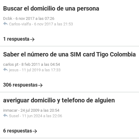
Buscar el domicilio de una persona
Dcbk
-
6 nov 2017 a las 07:26
Carlos-vialfa
-
6 nov 2017 a las 21:53
1 respuesta
Saber el número de una SIM card Tigo Colombia
carlos pt
-
8 feb 2011 a las 04:54
jesus
-
11 jul 2019 a las 17:33
306 respuestas
averiguar domicilio y telefono de alguien
inmacar
-
24 jul 2009 a las 20:54
Susel
-
11 jun 2024 a las 22:06
6 respuestas