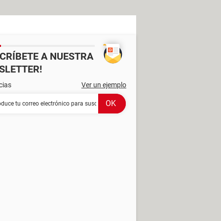
SCRÍBETE A NUESTRA
SLETTER!
cias
Ver un ejemplo