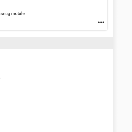
msnug mobile
0