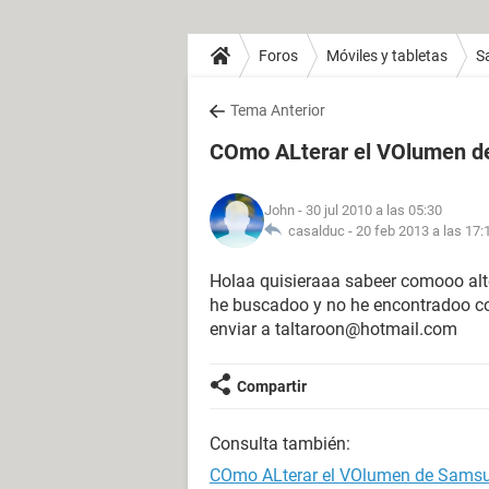
Foros
Móviles y tabletas
S
Tema Anterior
COmo ALterar el VOlumen 
John
- 30 jul 2010 a las 05:30
casalduc -
20 feb 2013 a las 17:
Holaa quisieraaa sabeer comooo alt
he buscadoo y no he encontradoo co
enviar a taltaroon@hotmail.com
Compartir
Consulta también:
COmo ALterar el VOlumen de Sams