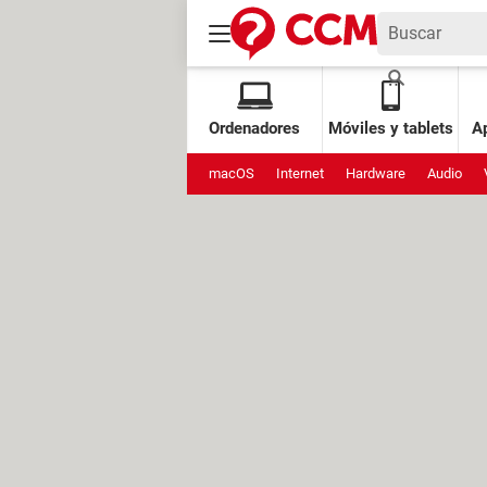
Ordenadores
Móviles y tablets
Ap
macOS
Internet
Hardware
Audio