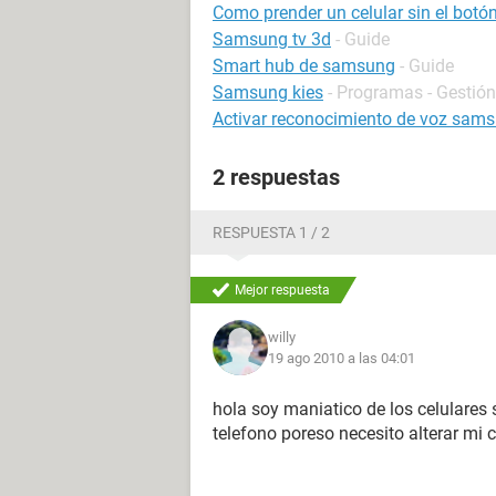
Como prender un celular sin el bot
Samsung tv 3d
- Guide
Smart hub de samsung
- Guide
Samsung kies
- Programas - Gestión
Activar reconocimiento de voz sams
2 respuestas
RESPUESTA 1 / 2
Mejor respuesta
willy
19 ago 2010 a las 04:01
hola soy maniatico de los celulares
telefono poreso necesito alterar mi