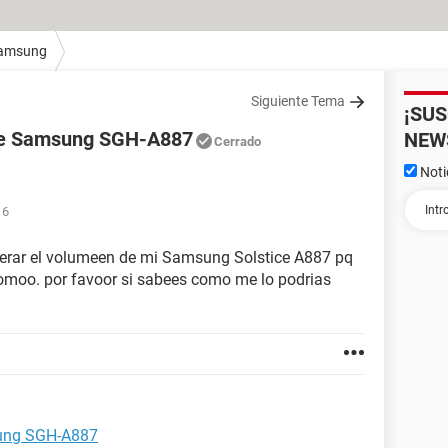
amsung
Siguiente Tema
¡SU
de Samsung SGH-A887
NEW
Cerrado
Noti
16
erar el volumeen de mi Samsung Solstice A887 pq
moo. por favoor si sabees como me lo podrias
ung SGH-A887