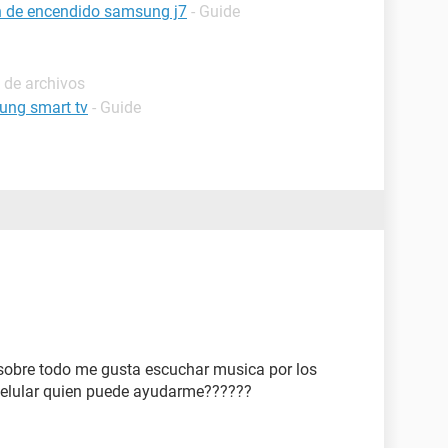
ón de encendido samsung j7
- Guide
 de archivos
ung smart tv
- Guide
 sobre todo me gusta escuchar musica por los
 celular quien puede ayudarme??????