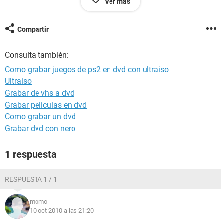
Ver más
ultraiso,imgburn y alcohol 120%.
SON JUEGOS DE LA PS2
Compartir
muchas gracias a ver si alguien me puede ayudar.
Consulta también:
Como grabar juegos de ps2 en dvd con ultraiso
Ultraiso
Grabar de vhs a dvd
Grabar peliculas en dvd
Como grabar un dvd
Grabar dvd con nero
1 respuesta
RESPUESTA 1 / 1
momo
10 oct 2010 a las 21:20