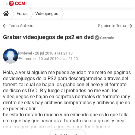
Foros
Videojuegos
Tema Anterior
Siguiente Tema
Grabar videojuegos de ps2 en dvd
Cerrado
lowlevel
- 28 jul 2010 a las 21:13
momo -
10 oct 2010 a las 21:20
Hola, a ver si alguien me puede ayudar: me meto en paginas
de videojuegos de la PS2 para descargarmelos a traves del
torrent. tal cual se bajan los grabo con el nero y el formato
de disco es DVD -R y luego al probarlos no me van. los
videojuegos se bajan en carpetas normales de formato rar y
dentro de ellas hay archivos comprimidos y archivos que no
se pueden abrir.
he estado mirando mucho y no entiendo que es lo que falla.
creo que hay que pasarlos a formato iso o algo asi y crear
una imagen que no se lo que es.tengo todo tipo de
programas pero se ve que no los utilizo bien como