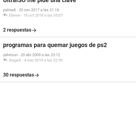
UltraISO me pide una clave
patriadi
-
20 nov 2017 a las 21:18
Eliener
-
18 oct 2018 a las 05:07
2 respuestas
programas para quemar juegos de ps2
yahirson
-
20 abr 2009 a las 23:12
SiageX
-
4 mar 2019 a las 22:59
30 respuestas