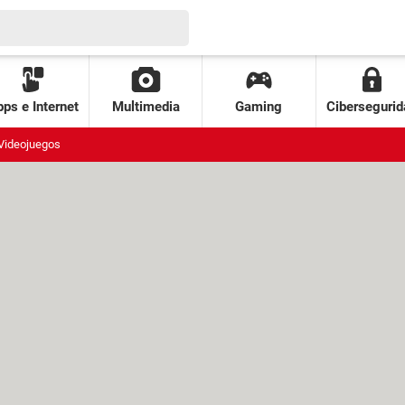
ps e Internet
Multimedia
Gaming
Cibersegurid
Videojuegos