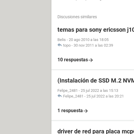
Discusiones similares
temas para sony ericsson j1
Belis
-
20 ago 2010 a las 18:05
topo
-
30 nov 2011 a las 02:39
10 respuestas
(Instalación de SSD M.2 N
Felipe_2481
-
25 jul 2022 a las 15:13
Felipe_2481
-
25 jul 2022 a las 20:21
1 respuesta
driver de red para placa mc