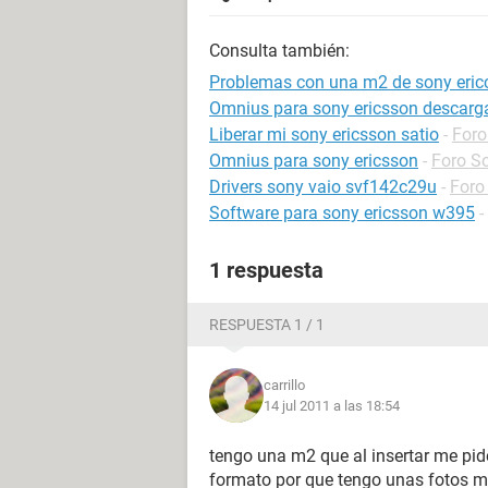
Consulta también:
Problemas con una m2 de sony eric
Omnius para sony ericsson descarg
Liberar mi sony ericsson satio
-
Foro
Omnius para sony ericsson
-
Foro S
Drivers sony vaio svf142c29u
-
Foro 
Software para sony ericsson w395
-
1 respuesta
RESPUESTA 1 / 1
carrillo
14 jul 2011 a las 18:54
tengo una m2 que al insertar me pid
formato por que tengo unas fotos m