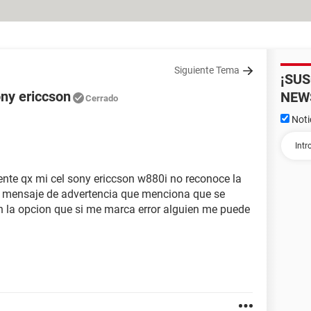
Siguiente Tema
¡SU
ny ericcson
NEW
Cerrado
Noti
iente qx mi cel sony ericcson w880i no reconoce la
n mensaje de advertencia que menciona que se
n la opcion que si me marca error alguien me puede