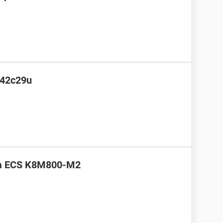
142c29u
laca ECS K8M800-M2