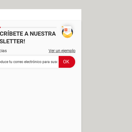
SCRÍBETE A NUESTRA
SLETTER!
cias
Ver un ejemplo