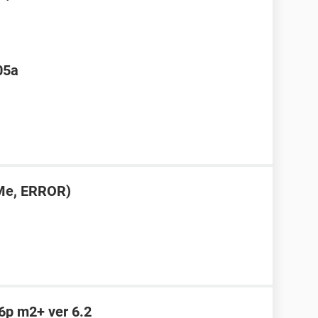
05a
VMe, ERROR)
p6p m2+ ver 6.2