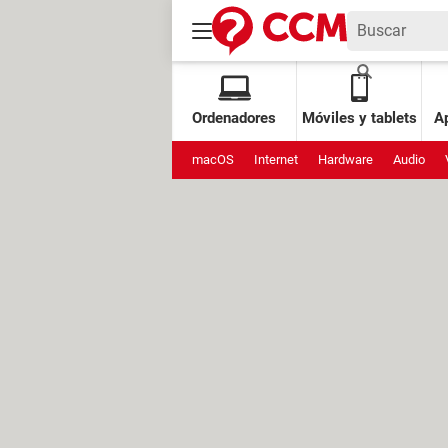
Ordenadores
Móviles y tablets
Ap
macOS
Internet
Hardware
Audio