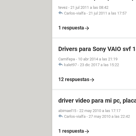
tevez
-
21 jul 2011 a las 08:42
Carlos-vialfa
-
21 jul 2011 a las 17:57
1 respuesta
Drivers para Sony VAIO svf 
Camifepa
-
10 abr 2014 a las 21:19
kalet97
-
23 dic 2017 a las 15:22
12 respuestas
driver video para mi pc, p
abimael15
-
22 may 2010 a las 17:17
Carlos-vialfa
-
27 may 2010 a las 22:42
1 respuesta