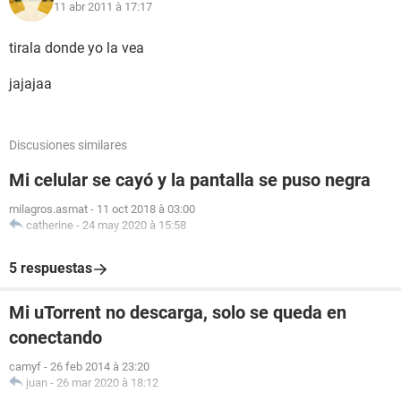
11 abr 2011 à 17:17
tirala donde yo la vea
jajajaa
Discusiones similares
Mi celular se cayó y la pantalla se puso negra
milagros.asmat
-
11 oct 2018 à 03:00
catherine
-
24 may 2020 à 15:58
5 respuestas
Mi uTorrent no descarga, solo se queda en
conectando
camyf
-
26 feb 2014 à 23:20
juan
-
26 mar 2020 à 18:12