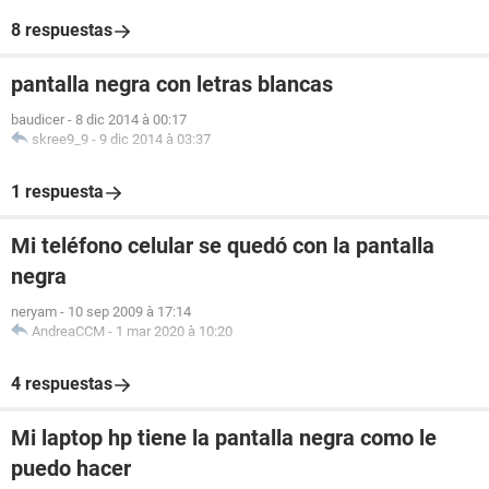
8 respuestas
pantalla negra con letras blancas
baudicer
-
8 dic 2014 à 00:17
skree9_9
-
9 dic 2014 à 03:37
1 respuesta
Mi teléfono celular se quedó con la pantalla
negra
neryam
-
10 sep 2009 à 17:14
AndreaCCM
-
1 mar 2020 à 10:20
4 respuestas
Mi laptop hp tiene la pantalla negra como le
puedo hacer