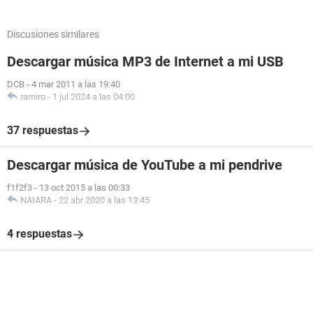
Discusiones similares
Descargar música MP3 de Internet a mi USB
DCB
-
4 mar 2011 a las 19:40
ramiro
-
1 jul 2024 a las 04:00
37 respuestas
Descargar música de YouTube a mi pendrive
f1f2f3
-
13 oct 2015 a las 00:33
NAIARA
-
22 abr 2020 a las 13:45
4 respuestas