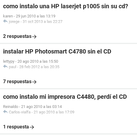
como instalo una HP laserjet p1005 sin su cd?
karen
-
29 jun 2010 a las 13:19
jorege
-
31 oct 2013 a las 22:27
2 respuestas
instalar HP Photosmart C4780 sin el CD
lettypy
-
20 ago 2010 a las 15:50
paul
-
28 feb 2012 a las 20:35
7 respuestas
como instalo mi impresora C4480, perdí el CD
Reinaldo
-
21 ago 2010 a las 03:14
Carlos-vialfa
-
21 ago 2010 a las 17:09
1 respuesta