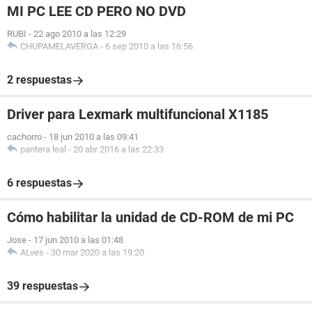
MI PC LEE CD PERO NO DVD
RUBI
-
22 ago 2010 a las 12:29
CHUPAMELAVERGA
-
6 sep 2010 a las 16:56
2 respuestas
Driver para Lexmark multifuncional X1185
cachorro
-
18 jun 2010 a las 09:41
pantera leal
-
20 abr 2016 a las 22:33
6 respuestas
Cómo habilitar la unidad de CD-ROM de mi PC
Jose
-
17 jun 2010 a las 01:48
ALves
-
30 mar 2020 a las 19:20
39 respuestas