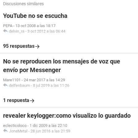
Discusiones similares
YouTube no se escucha
PEPA
-
13 oct 2008 a las 18:17
delvin_ra
-
3 oct 2012 a las 06:44
95 respuestas
No se reproducen los mensajes de voz que
envío por Messenger
Mare1101
-
24 mar 2017 a las 14:29
delfenbaum
-
8 jul 2019 a las 11:26
1 respuesta
revealer keylogger:como visualizo lo guardado
eclecticoloco
-
1 dic 2009 a las 22:10
JonaMetal
-
28 jun 2016 a las 21:59