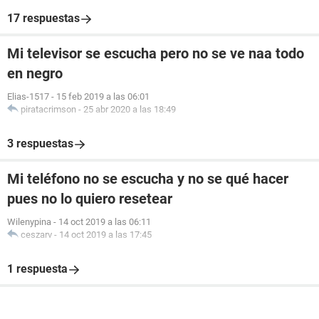
17 respuestas
Mi televisor se escucha pero no se ve naa todo
en negro
Elias-1517
-
15 feb 2019 a las 06:01
piratacrimson
-
25 abr 2020 a las 18:49
3 respuestas
Mi teléfono no se escucha y no se qué hacer
pues no lo quiero resetear
Wilenypina
-
14 oct 2019 a las 06:11
ceszarv
-
14 oct 2019 a las 17:45
1 respuesta