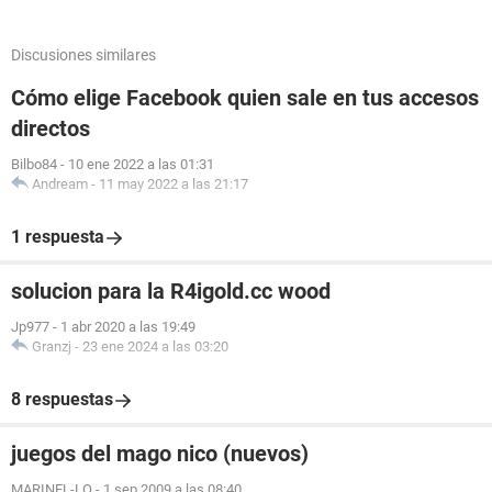
Discusiones similares
Cómo elige Facebook quien sale en tus accesos
directos
Bilbo84
-
10 ene 2022 a las 01:31
Andream
-
11 may 2022 a las 21:17
1 respuesta
solucion para la R4igold.cc wood
Jp977
-
1 abr 2020 a las 19:49
Granzj
-
23 ene 2024 a las 03:20
8 respuestas
juegos del mago nico (nuevos)
MARINEL-LO
-
1 sep 2009 a las 08:40