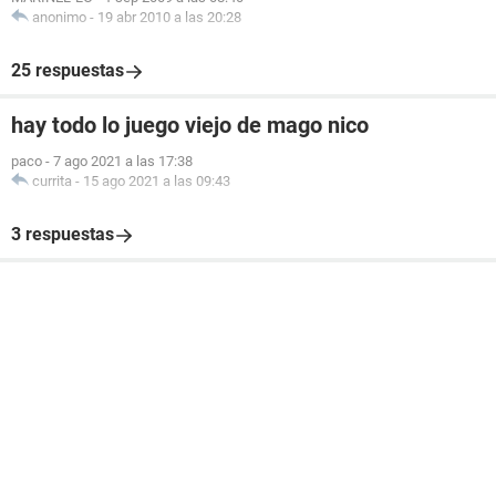
anonimo
-
19 abr 2010 a las 20:28
25 respuestas
hay todo lo juego viejo de mago nico
paco
-
7 ago 2021 a las 17:38
currita
-
15 ago 2021 a las 09:43
3 respuestas