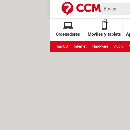
Ordenadores
Móviles y tablets
Ap
macOS
Internet
Hardware
Audio