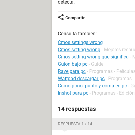
detecta.
Compartir
Consulta también:
Cmos settings wrong
Cmos setting wrong
- Mejores respu
Cmos setting wrong que significa
- 
Guion bajo pc
- Guide
Rave para pc
- Programas - Películas
Wattpad descargar pc
- Programas -
Como poner punto y coma en pc
- G
Inshot para pc
- Programas - Edición
14 respuestas
RESPUESTA 1 / 14