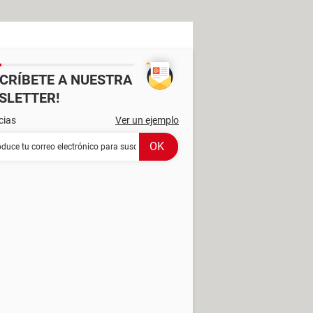
SCRÍBETE A NUESTRA
SLETTER!
cias
Ver un ejemplo