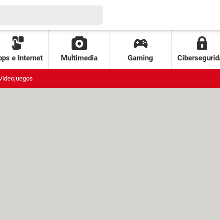
ps e Internet
Multimedia
Gaming
Cibersegurid
Videojuegos