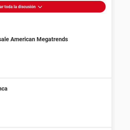
ar toda la discusión
sale American Megatrends
nca