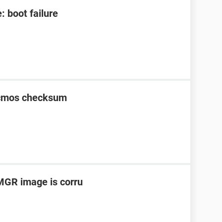
 boot failure
, cmos checksum
MGR image is corru