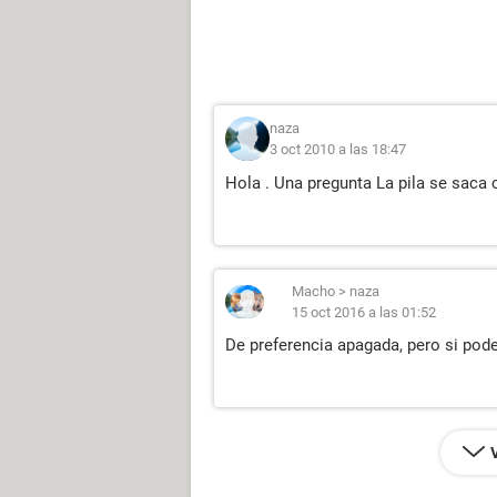
naza
3 oct 2010 a las 18:47
Hola . Una pregunta La pila se saca
Macho
>
naza
15 oct 2016 a las 01:52
De preferencia apagada, pero si pod