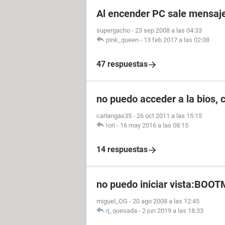
Al encender PC sale mensaje:
supergacho
-
23 sep 2008 a las 04:33
pink_queen
-
13 feb 2017 a las 02:08
47 respuestas
no puedo acceder a la bios
carlangas35
-
26 oct 2011 a las 15:15
Iori
-
16 may 2016 a las 08:15
14 respuestas
no puedo iniciar vista:BOOT
miguel_OG
-
20 ago 2008 a las 12:45
rj_quesada
-
2 jun 2019 a las 18:33