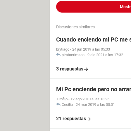
Mostr
Discusiones similares
Cuando enciendo mi PC me 
brytiago
-
24 jun 2019 a las 05:33
piratacrimson
-
9 dic 2021 a las 17:32
3 respuestas
Mi Pc enciende pero no arra
Tirofijo
-
12 ago 2010 a las 13:25
Cecilia
-
24 mar 2019 a las 00:01
21 respuestas