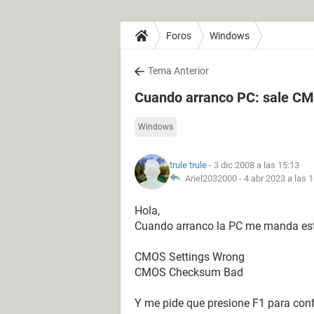
Foros
Windows
Tema Anterior
Cuando arranco PC: sale CM
Windows
trule trule
- 3 dic 2008 a las 15:13
Ariel2032000 -
4 abr 2023 a las 
Hola,
Cuando arranco la PC me manda es
CMOS Settings Wrong
CMOS Checksum Bad
Y me pide que presione F1 para confi