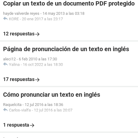
Copiar un texto de un documento PDF protegido
hayde valverde reyes
-
14 may 2013 a las 03:18
KORE
-
20 ene 2017 a las 23:17
12 respuestas
Página de pronunciación de un texto en inglés
aleci12
-
6 feb 2010 a las 17:30
Yalina
-
16 oct 2022 a las 18:30
17 respuestas
Cómo pronunciar un texto en inglés
Raquelcita
-
12 jul 2016 a las 18:36
Carlos-vialfa
-
12 jul 2016 a las 20:07
1 respuesta