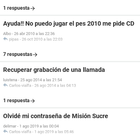
1 respuesta
Ayuda!! No puedo jugar el pes 2010 me pide CD
Albo
-
26 abr 2010 a las 22:36
pipas
-
26 oct 2010 a las 22:03
7 respuestas
Recuperar grabación de una llamada
luistena
-
25 ago 2014 a las 21:54
Carlos-vialfa
-
26 ago 2014 a las 04:13
1 respuesta
Olvidé mi contraseña de Misión Sucre
delimar
-
1 ago 2019 a las 00:04
Carlos-vialfa
-
1 ago 2019 a las 05:46