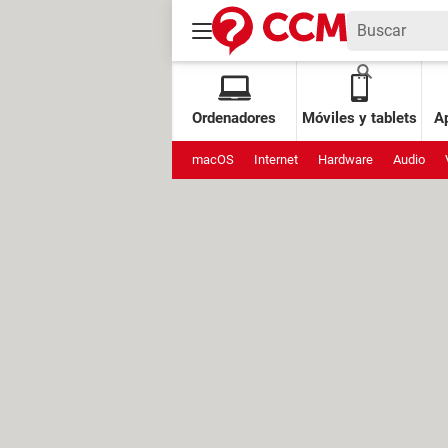
Ordenadores
Móviles y tablets
Ap
macOS
Internet
Hardware
Audio