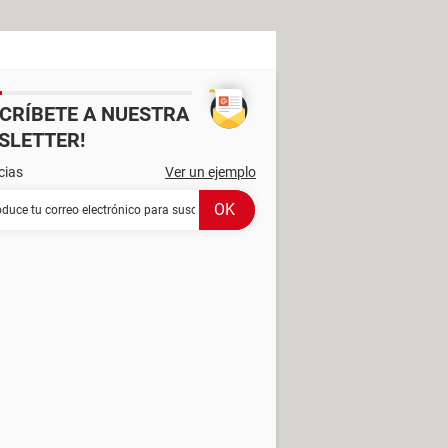
SCRÍBETE A NUESTRA
SLETTER!
cias
Ver un ejemplo