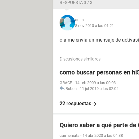
RESPUESTA 3 / 3
anita
8 nov 2010 a las 01:21
ola me envia un mensaje de activas
Discusiones similares
como buscar personas en hi
GRACE
-
14 feb 2009 a las 00:03
Ruben
-
11 jul 2019 a las 02:04
22 respuestas
Quiero saber a qué parte de
carmencita
-
14 abr 2020 a las 04:38