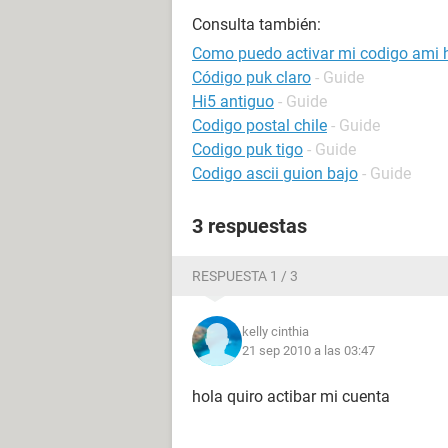
Consulta también:
Como puedo activar mi codigo ami 
Código puk claro
- Guide
Hi5 antiguo
- Guide
Codigo postal chile
- Guide
Codigo puk tigo
- Guide
Codigo ascii guion bajo
- Guide
3 respuestas
RESPUESTA 1 / 3
kelly cinthia
21 sep 2010 a las 03:47
hola quiro actibar mi cuenta