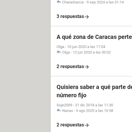
ChaneGarcia
-
9 sep 2024 a las 01:14
3 respuestas
A qué zona de Caracas perte
Olga
-
10 jun 2020 a las 17:04
Olga
-
12 jun 2020 a las 00:02
2 respuestas
Quisiera saber a qué parte 
número fijo
Suje2009
-
21 dic 2018 a las 11:30
Nanas
-
9 ago 2020 a las 16:58
2 respuestas