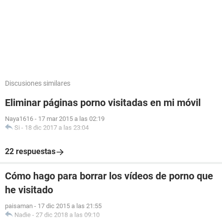
Discusiones similares
Eliminar páginas porno visitadas en mi móvil
Naya1616
-
17 mar 2015 a las 02:19
Si
-
18 dic 2017 a las 23:04
22 respuestas
Cómo hago para borrar los vídeos de porno que
he visitado
paisaman
-
17 dic 2015 a las 21:55
Nadie
-
27 dic 2018 a las 09:10