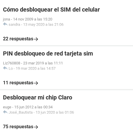
Cómo desbloquear el SIM del celular
jona
-
14 nov 2009 a las 15:20
sandra
-
13 may 2020 a las 21:06
22 respuestas
PIN desbloqueo de red tarjeta sim
Liz760808
-
23 mar 2019 a las 11:11
Lo
-
19 mar 2020 a las 14:57
11 respuestas
Desbloquear mi chip Claro
euge
-
15 jun 2012 a las 00:34
José_Bautista
-
13 jun 2020 a las 01:06
75 respuestas