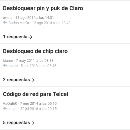
Desbloquear pin y puk de Claro
evisis
-
11 ago 2014 a las 14:31
Carlos-vialfa
-
12 ago 2014 a las 23:43
1 respuesta
Desbloqueo de chip claro
kiuner
-
7 may 2011 a las 03:18
maco
-
5 abr 2013 a las 06:46
2 respuestas
Código de red para Telcel
VaQuEr0
-
7 ene 2014 a las 05:15
angel
-
30 jul 2016 a las 20:15
5 respuestas