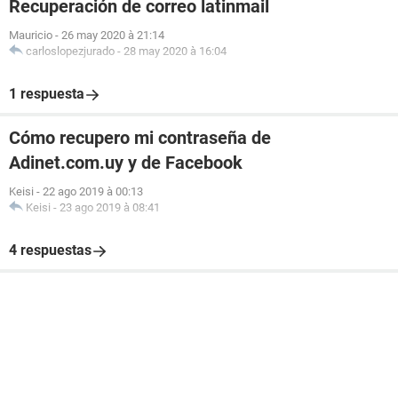
Recuperación de correo latinmail
Mauricio
-
26 may 2020 à 21:14
carloslopezjurado
-
28 may 2020 à 16:04
1 respuesta
Cómo recupero mi contraseña de
Adinet.com.uy y de Facebook
Keisi
-
22 ago 2019 à 00:13
Keisi
-
23 ago 2019 à 08:41
4 respuestas