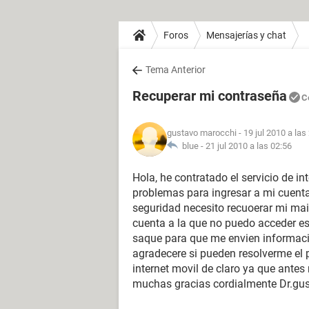
Foros
Mensajerías y chat
Tema Anterior
Recuperar mi contraseña
C
gustavo marocchi
- 19 jul 2010 a las
blue -
21 jul 2010 a las 02:56
Hola, he contratado el servicio de i
problemas para ingresar a mi cuenta
seguridad necesito recuoerar mi mail
cuenta a la que no puedo acceder e
saque para que me envien informac
agradecere si pueden resolverme el pr
internet movil de claro ya que ante
muchas gracias cordialmente Dr.gu