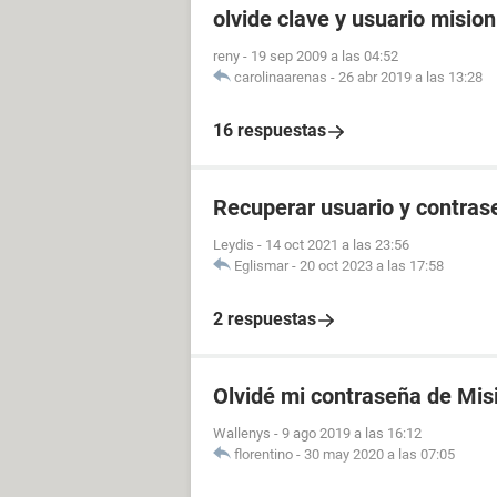
olvide clave y usuario misio
reny
-
19 sep 2009 a las 04:52
carolinaarenas
-
26 abr 2019 a las 13:28
16 respuestas
Recuperar usuario y contras
Leydis
-
14 oct 2021 a las 23:56
Eglismar
-
20 oct 2023 a las 17:58
2 respuestas
Olvidé mi contraseña de Mis
Wallenys
-
9 ago 2019 a las 16:12
florentino
-
30 may 2020 a las 07:05