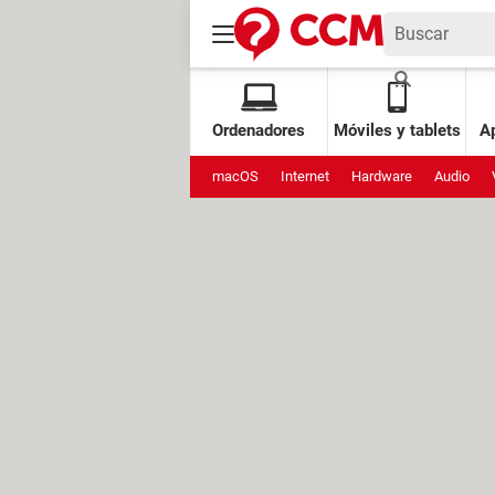
Ordenadores
Móviles y tablets
Ap
macOS
Internet
Hardware
Audio