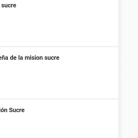
n sucre
eña de la mision sucre
ión Sucre