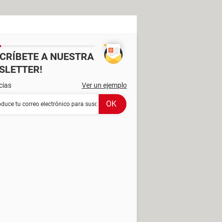
SCRÍBETE A NUESTRA
SLETTER!
cias
Ver un ejemplo