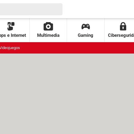
ps e Internet
Multimedia
Gaming
Cibersegurid
Videojuegos