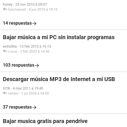
honey
-
25 nov 2010 à 09:07
luismanuel
-
4 jun 2019 à 19:13
14 respuestas
Bajar música a mi PC sin instalar programas
estrellita
-
15 feb 2010 à 16:15
Lucia
-
2 feb 2023 à 14:56
103 respuestas
Descargar música MP3 de Internet a mi USB
DCB
-
4 mar 2011 à 19:40
ramiro
-
1 jul 2024 à 04:00
37 respuestas
Bajar musica gratis para pendrive