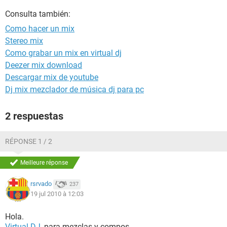
Consulta también:
Como hacer un mix
Stereo mix
Como grabar un mix en virtual dj
Deezer mix download
Descargar mix de youtube
Dj mix mezclador de música dj para pc
2 respuestas
RÉPONSE 1 / 2
Meilleure réponse
rsrvado
237
19 jul 2010 à 12:03
Hola.
Virtual DJ
, para mezclas y compos.