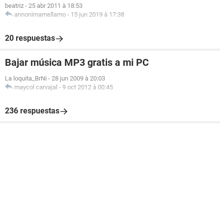
beatriz
-
25 abr 2011 à 18:53
annonimamellamo
-
15 jun 2019 à 17:38
20 respuestas
Bajar música MP3 gratis a mi PC
La loquita_BrNi
-
28 jun 2009 à 20:03
maycol carvajal
-
9 oct 2012 à 00:45
236 respuestas